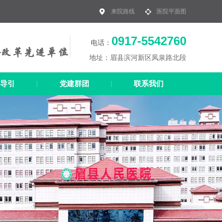
来院路线
医院平面图
0917-5542760
电话：
地址：眉县滨河新区凤泉路北段
导引
党建群团
联系我们
|
|