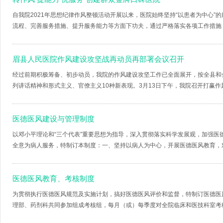
自我院2021年思想纪律作风整顿活动开展以来，医院始终坚持“以患者为中心
流程、完善服务措施、提升服务能力等方面下功夫，通过严格落实各项工作措施，增
眉县人民医院作风建设攻坚战再动员再部署会议召开
经过前期积极筹备、初步动员，我院的作风建设攻坚工作已全面展开，按全县和
列讲话精神和形式主义、官僚主义10种新表现。3月13日下午，我院召开打赢作风
医德医风建设与管理制度
以邓小平理论和“三个代表”重要思想为指导，深入贯彻落实科学发展观，加强
全意为病人服务，特制订本制度：一、坚持以病人为中心，开展医德医风教育，对医
医德医风教育、考核制度
为贯彻执行医德医风规范及实施计划，搞好医德医风评价和监督，特制订医德医
理部、药剂科共同参加组成考核组，每月（或）每季度对全院临床和医技科室考核一