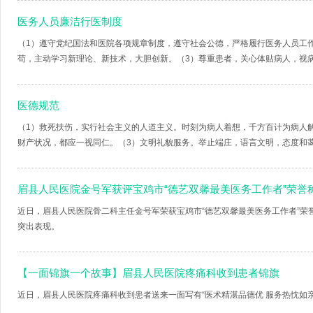
医务人员廉洁行医制度
（1）遵守党纪国法和医院各项规章制度，遵守社会公德，严格履行医务人员工
苟，主动学习新理论、新技术，大胆创新。（3）尊重患者，关心体贴病人，视病人
医德规范
（1）救死扶伤，实行社会主义的人道主义。时刻为病人着想，千方百计为病人
财产状况，都应一视同仁。（3）文明礼貌服务。举止端庄，语言文明，态度和蔼，
眉县人民医院金号军获评宝鸡市“德艺双馨最美医务工作者”荣誉
近日，眉县人民医院骨二科主任金号军荣获宝鸡市“德艺双馨最美医务工作者”
突出表现。
【一面锦旗一个故事】眉县人民医院疼痛科收到患者锦旗
近日，眉县人民医院疼痛科收到患者送来一面写有“医术精湛品德优 服务热忱如